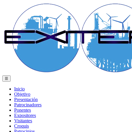
☰
Inicio
Objetivo
Presentación
Patrocinadores
Ponentes
Expositores
Visitantes
Croquis
Patrocinios